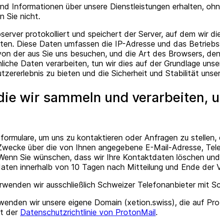
 Informationen über unsere Dienstleistungen erhalten, ohne 
 Sie nicht.
server protokolliert und speichert der Server, auf dem wir
en. Diese Daten umfassen die IP-Adresse und das Betriebs
 von der aus Sie uns besuchen, und die Art des Browsers, de
liche Daten verarbeiten, tun wir dies auf der Grundlage unse
ererlebnis zu bieten und die Sicherheit und Stabilität unse
 die wir sammeln und verarbeiten, 
rmulare, um uns zu kontaktieren oder Anfragen zu stellen, e
e Zwecke über die von Ihnen angegebene E-Mail-Adresse, Te
Wenn Sie wünschen, dass wir Ihre Kontaktdaten löschen un
tdaten innerhalb von 10 Tagen nach Mitteilung und Ende der 
erwenden wir ausschließlich Schweizer Telefonanbieter mit 
rwenden wir unsere eigene Domain (xetion.swiss), die auf Pr
gt der
Datenschutzrichtlinie von ProtonMail
.