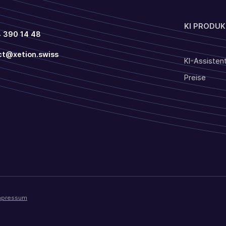
KI PRODUK
4 390 14 48
ct@xetion.swiss
KI-Assisten
Preise
mpressum